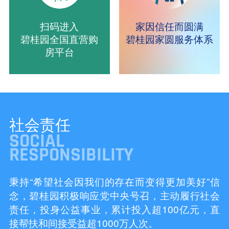
扫码进入
家因信任而圆满
碧桂园全国直营购
碧桂园家圆服务体系
房平台
社会责任
SOCIAL
RESPONSIBILITY
秉持“希望社会因我们的存在而变得更加美好”信
念，碧桂园积极响应党中央号召，主动履行社会
责任，投身公益事业，累计投入超100亿元，直
接帮扶和间接受益超1000万人次。