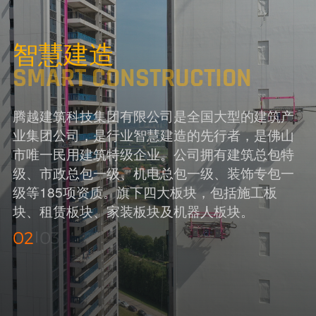
智慧建造
SMART CONSTRUCTION
腾越建筑科技集团有限公司是全国大型的建筑产
业集团公司，是行业智慧建造的先行者，是佛山
市唯一民用建筑特级企业。公司拥有建筑总包特
级、市政总包一级、机电总包一级、装饰专包一
级等185项资质。旗下四大板块，包括施工板
块、租赁板块、家装板块及机器人板块。
02
03