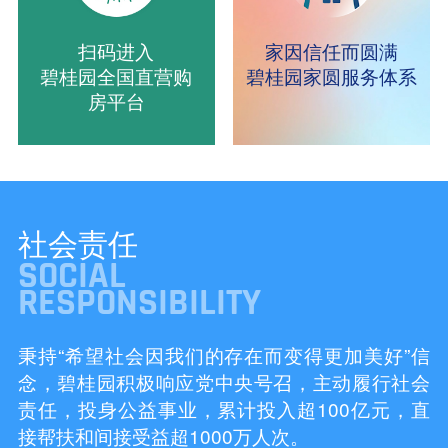
扫码进入
家因信任而圆满
碧桂园全国直营购
碧桂园家圆服务体系
房平台
社会责任
SOCIAL
RESPONSIBILITY
秉持“希望社会因我们的存在而变得更加美好”信
念，碧桂园积极响应党中央号召，主动履行社会
责任，投身公益事业，累计投入超100亿元，直
接帮扶和间接受益超1000万人次。