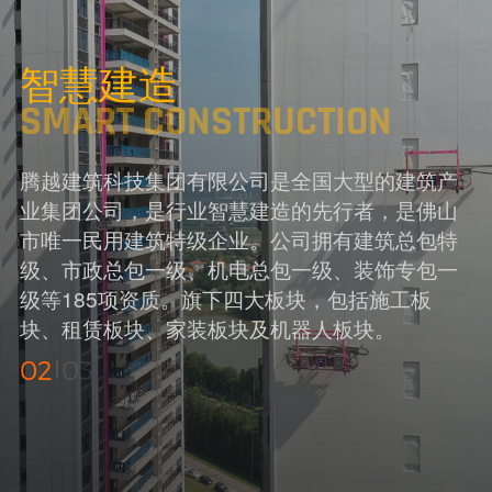
智慧建造
SMART CONSTRUCTION
腾越建筑科技集团有限公司是全国大型的建筑产
业集团公司，是行业智慧建造的先行者，是佛山
市唯一民用建筑特级企业。公司拥有建筑总包特
级、市政总包一级、机电总包一级、装饰专包一
级等185项资质。旗下四大板块，包括施工板
块、租赁板块、家装板块及机器人板块。
02
03