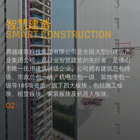
智慧建造
SMART CONSTRUCTION
腾越建筑科技集团有限公司是全国大型的建筑产
业集团公司，是行业智慧建造的先行者，是佛山
市唯一民用建筑特级企业。公司拥有建筑总包特
级、市政总包一级、机电总包一级、装饰专包一
级等185项资质。旗下四大板块，包括施工板
块、租赁板块、家装板块及机器人板块。
02
03