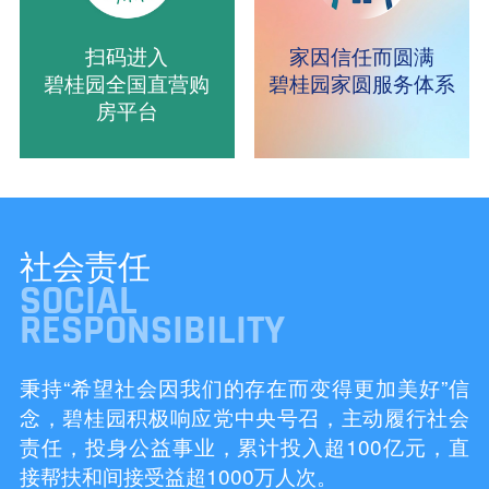
扫码进入
家因信任而圆满
碧桂园全国直营购
碧桂园家圆服务体系
房平台
社会责任
SOCIAL
RESPONSIBILITY
秉持“希望社会因我们的存在而变得更加美好”信
念，碧桂园积极响应党中央号召，主动履行社会
责任，投身公益事业，累计投入超100亿元，直
接帮扶和间接受益超1000万人次。