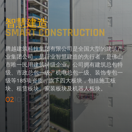
智慧建造
SMART CONSTRUCTION
腾越建筑科技集团有限公司是全国大型的建筑产
业集团公司，是行业智慧建造的先行者，是佛山
市唯一民用建筑特级企业。公司拥有建筑总包特
级、市政总包一级、机电总包一级、装饰专包一
级等185项资质。旗下四大板块，包括施工板
块、租赁板块、家装板块及机器人板块。
02
03