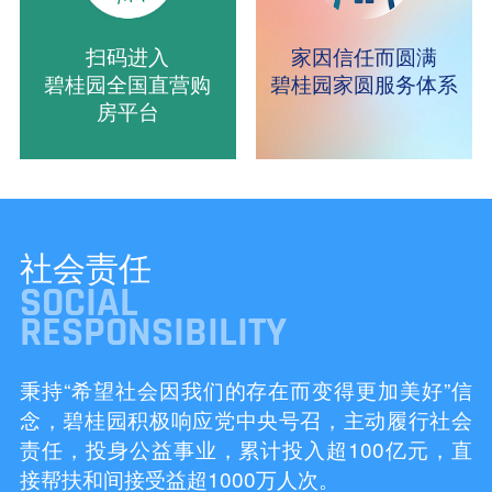
扫码进入
家因信任而圆满
碧桂园全国直营购
碧桂园家圆服务体系
房平台
社会责任
SOCIAL
RESPONSIBILITY
秉持“希望社会因我们的存在而变得更加美好”信
念，碧桂园积极响应党中央号召，主动履行社会
责任，投身公益事业，累计投入超100亿元，直
接帮扶和间接受益超1000万人次。