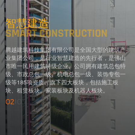
智慧建造
SMART CONSTRUCTION
腾越建筑科技集团有限公司是全国大型的建筑产
业集团公司，是行业智慧建造的先行者，是佛山
市唯一民用建筑特级企业。公司拥有建筑总包特
级、市政总包一级、机电总包一级、装饰专包一
级等185项资质。旗下四大板块，包括施工板
块、租赁板块、家装板块及机器人板块。
02
03