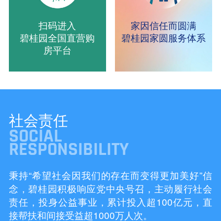
扫码进入
家因信任而圆满
碧桂园全国直营购
碧桂园家圆服务体系
房平台
社会责任
SOCIAL
RESPONSIBILITY
秉持“希望社会因我们的存在而变得更加美好”信
念，碧桂园积极响应党中央号召，主动履行社会
责任，投身公益事业，累计投入超100亿元，直
接帮扶和间接受益超1000万人次。