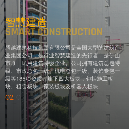
智慧建造
SMART CONSTRUCTION
腾越建筑科技集团有限公司是全国大型的建筑产
业集团公司，是行业智慧建造的先行者，是佛山
市唯一民用建筑特级企业。公司拥有建筑总包特
级、市政总包一级、机电总包一级、装饰专包一
级等185项资质。旗下四大板块，包括施工板
块、租赁板块、家装板块及机器人板块。
02
03