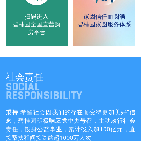
扫码进入
家因信任而圆满
碧桂园全国直营购
碧桂园家圆服务体系
房平台
社会责任
SOCIAL
RESPONSIBILITY
秉持“希望社会因我们的存在而变得更加美好”信
念，碧桂园积极响应党中央号召，主动履行社会
责任，投身公益事业，累计投入超100亿元，直
接帮扶和间接受益超1000万人次。