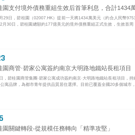
桂園支付境外債務重組生效后首筆利息，合計1434
月29日，碧桂園（02007.HK）提前一天將1434萬美元（約合人民幣
年12月30日，碧桂園總額約177億美元的境外債務重組正式生效，生效首周
23
桂園商管·碧家公寓簽約南京大明路地鐵站長租項目
3日，碧桂園商管集團·碧家公寓成功簽約南京·大明路地鐵站長租項目，
寓品牌，為都市青年提供品質居住選擇。目前已覆蓋全國20多個城市，房間數量突破3
5
桂園關鍵轉段-從規模任務轉向「精準攻堅」