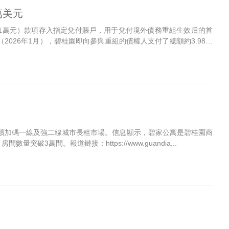
萬美元
9751萬元）款項存入指定兌付賬戶，用于兌付境外債務重組生效后的首
（2026年1月），碧桂園即向參與重組的債權人支付了總額約3.98億
持續加碼一線及強二線城市長租市場。信息顯示，碧家公寓是碧桂園商
萬間。報道鏈接：https://www.guandia...