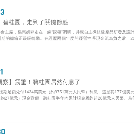
03
】碧桂園，走到了關鍵節點
會主席，楊惠妍奔走在一線“踩盤”調研，并親自主導組建產品研發及設
期的齒輪正緩緩轉動。在經歷兩個年度的經營性凈現金流為負之后，202
1
觀察】震驚！碧桂園居然付息了
園按期足額兌付1434萬美元（約9751萬元人民幣）利息，這是其177
元（約27億元）現金對價，碧桂園半年內累計現金履約超28億元人民幣
30