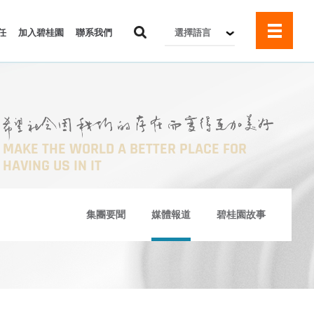
任
加入碧桂園
聯系我們
選擇語言
MAKE THE WORLD A BETTER PLACE FOR
HAVING US IN IT
集團要聞
媒體報道
碧桂園故事