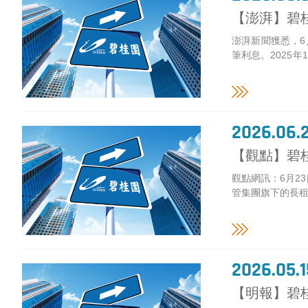
【澎湃】碧
澎湃新聞獲悉，6
筆利息。2025
美元（...
2026.06.
【觀點】碧
觀點網訊：6月2
管集團旗下的長租公
2026.05.1
【明報】碧