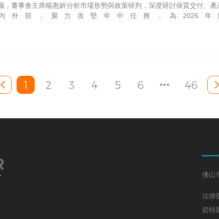
議，董事會主席楊惠妍分析市場形勢與政策研判，深度研討保質交付、產
內外部，聚力攻堅年中任務，為2026
mingpao.com/fin/dailym1633405584543/20260515/177...
1
2
3
4
5
6
46
好
R
T
佛山
法律
碧桂