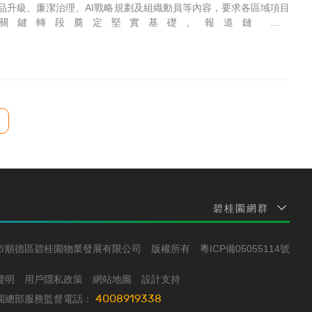
品升級、廉潔治理、AI戰略規劃及組織動員等內容，要求各區域項目
年關鍵轉段奠定堅實基礎。報道鏈接：
碧桂園網群
市順德區碧桂園物業發展有限公司
版權所有
粵ICP備05055114號
聲明
用戶隱私政策
網站地圖
設計支持
4008919338
園總部服務監督電話：