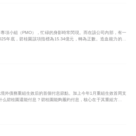
計專項小組（PMO），忙碌的身影時常閃現。而在該公司內部，有一
5年底，碧桂園該項指標為15.34億元，轉為正數。造血能力的恢
億美元境外債務重組生效后的首個付息節點。加上今年1月重組生效首周支
。為什么碧桂園還能付息？碧桂園能夠履約付息，核心在于其重組方案設