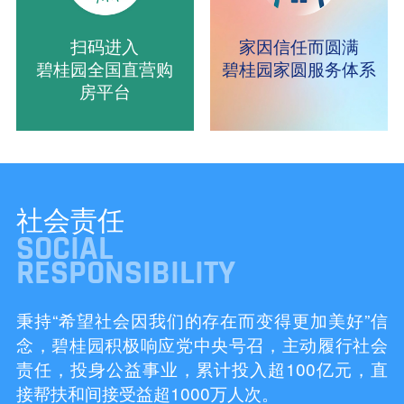
扫码进入
家因信任而圆满
碧桂园全国直营购
碧桂园家圆服务体系
房平台
社会责任
SOCIAL
RESPONSIBILITY
秉持“希望社会因我们的存在而变得更加美好”信
念，碧桂园积极响应党中央号召，主动履行社会
责任，投身公益事业，累计投入超100亿元，直
接帮扶和间接受益超1000万人次。