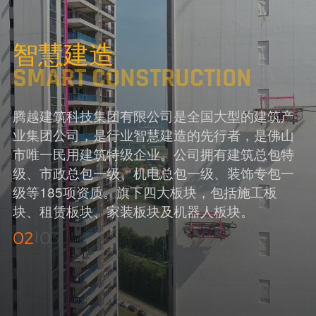
智慧建造
SMART CONSTRUCTION
腾越建筑科技集团有限公司是全国大型的建筑产
业集团公司，是行业智慧建造的先行者，是佛山
市唯一民用建筑特级企业。公司拥有建筑总包特
级、市政总包一级、机电总包一级、装饰专包一
级等185项资质。旗下四大板块，包括施工板
块、租赁板块、家装板块及机器人板块。
02
03