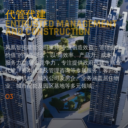
代管代建
ENTRUSTED MANAGEMENT
AND CONSTRUCTION
凤凰智拓建管公司秉持“专业创造效益，管理提升
价值”的服务理念，以“高效率、产品力、成本力、
服务力”为核心竞争力，专注提供政府代建、商业
代建、资本代建及管理咨询等专属服务，客户覆
盖政府机构、城投公司及房企。业务涵盖居住物
业、城市配套及园区基地等多元领域。
03
03