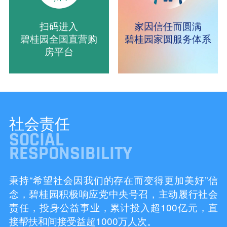
扫码进入
家因信任而圆满
碧桂园全国直营购
碧桂园家圆服务体系
房平台
社会责任
SOCIAL
RESPONSIBILITY
秉持“希望社会因我们的存在而变得更加美好”信
念，碧桂园积极响应党中央号召，主动履行社会
责任，投身公益事业，累计投入超100亿元，直
接帮扶和间接受益超1000万人次。