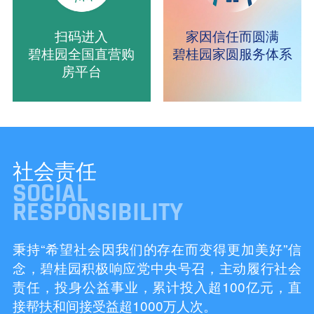
扫码进入
家因信任而圆满
碧桂园全国直营购
碧桂园家圆服务体系
房平台
社会责任
SOCIAL
RESPONSIBILITY
秉持“希望社会因我们的存在而变得更加美好”信
念，碧桂园积极响应党中央号召，主动履行社会
责任，投身公益事业，累计投入超100亿元，直
接帮扶和间接受益超1000万人次。