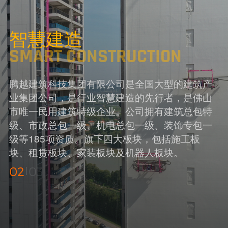
智慧建造
SMART CONSTRUCTION
腾越建筑科技集团有限公司是全国大型的建筑产
业集团公司，是行业智慧建造的先行者，是佛山
市唯一民用建筑特级企业。公司拥有建筑总包特
级、市政总包一级、机电总包一级、装饰专包一
级等185项资质。旗下四大板块，包括施工板
块、租赁板块、家装板块及机器人板块。
02
03